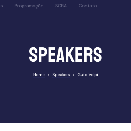
es
Programação
SCBA
Contato
Speakers
Home
>
Speakers
>
Guto Volpi