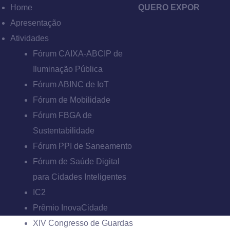
Home
QUERO EXPOR
Apresentação
Atividades
Fórum CAIXA-ABCIP de
Iluminação Pública
Fórum ABINC de IoT
Fórum de Mobilidade
Fórum FBGA de
Sustentabilidade
Fórum PPI de Saneamento
Fórum de Saúde Digital
para Cidades Inteligentes
IC2
Prêmio InovaCidade
XIV Congresso de Guardas