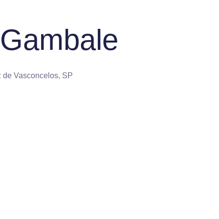
a Gambale
az de Vasconcelos, SP