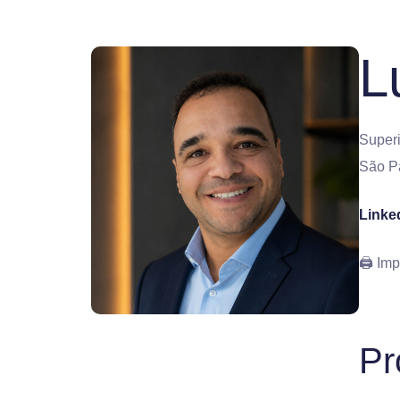
L
Superi
São P
Linke
🖨 Imp
Pr