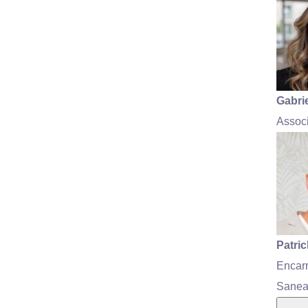
Gabri
Associ
Patri
Encar
Sanea