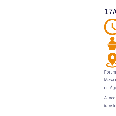
17/
Fórum
Mesa d
de Ág
A inco
transf