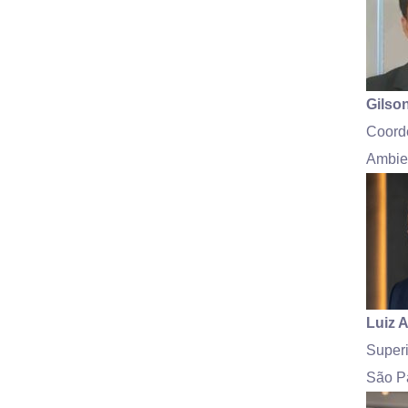
Gilson
Coord
Ambien
Luiz A
Superi
São P