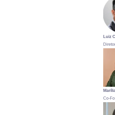
Luiz 
Direto
Maríli
Co-Fou