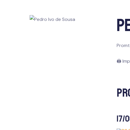
Pe
Promto
🖨 Imp
Pr
17/