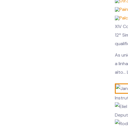
09:3
Pain
Pal
XIV C
12º Si
quali
As un
a linh
alto...
Instru
Deput