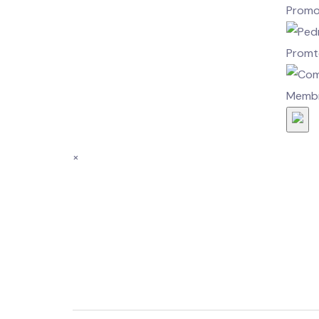
Promot
Promto
Membro
×