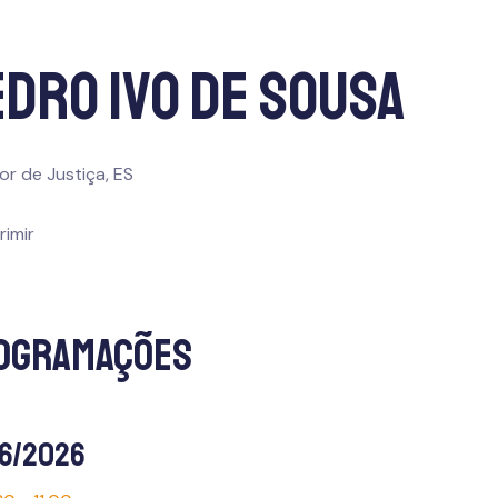
dro Ivo de Sousa
r de Justiça, ES
rimir
ogramações
06/2026