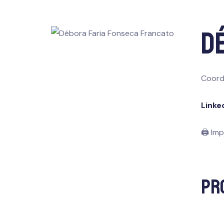
D
Coord
Linke
🖨 Imp
Pr