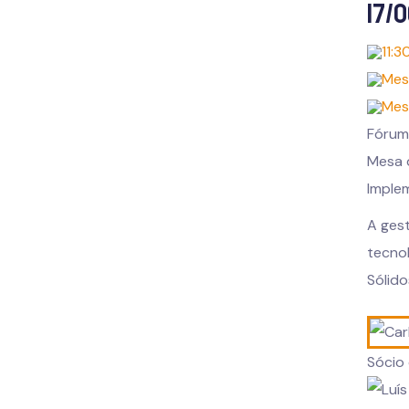
17/
11:3
Mes
Mes
Fórum
Mesa d
Implem
A ges
tecnol
Sólido
Sócio 