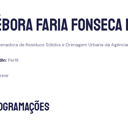
ébora Faria Fonseca
enadora de Resíduos Sólidos e Drenagem Urbana da Agência
dIn:
Perfil
rimir
ogramações