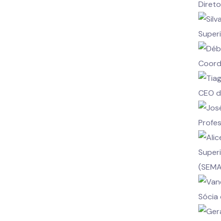
Diret
Super
Coord
CEO d
Profe
Super
(SEM
Sócia