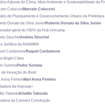
ária Adjunta do Clima, Meio Ambiente e Sustentabilidade da P
Marcelo Coluccini
tário de Planejamento e Desenvolvimento Urbano da Prefeitur
Roberto Donato da Silva Junior
enador geral do HIDS da Hub Unicamp
Andréa Struchel
ora Jurídica da ANAMMA
Raquel Cardamone
 Bright Cities
Pedro Somma
r de Inovação do Ifood
Mari Anna Firmino
dadora da Arqcoop+
Khetlin Taborda
zadora da Connect Construção