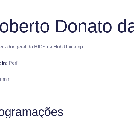
oberto Donato da
enador geral do HIDS da Hub Unicamp
dIn:
Perfil
rimir
ogramações