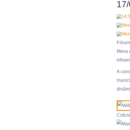
17/
14:3
Mesa
Mes
Fórum
Mesa d
infrae
A cons
municí
dinâmi
Cofun