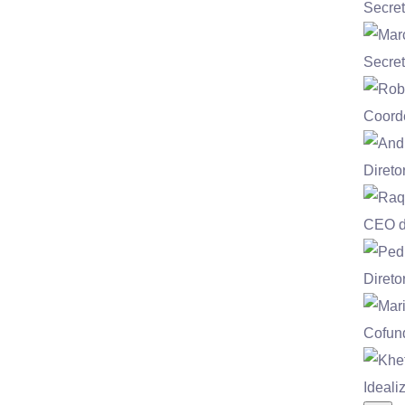
Secret
Secre
Coord
Diret
CEO da
Direto
Cofun
Ideali