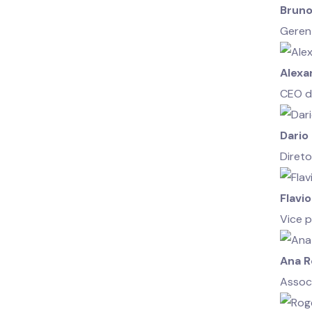
Bruno
Geren
Alexa
CEO d
Dario
Diret
Flavi
Vice 
Ana R
Assoc