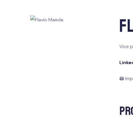
F
Vice 
Linke
🖨 Imp
Pr