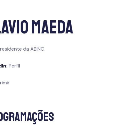
lavio Maeda
presidente da ABINC
dIn:
Perfil
rimir
ogramações