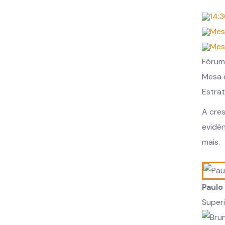
14:3
Mes
Mes
Fórum
Mesa 
Estra
A cre
evidên
mais.
Paulo
Superi