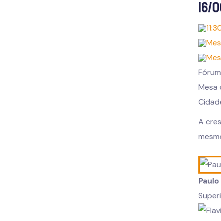
16/
11:3
Mes
Mes
Fórum
Mesa 
Cidade
A cre
mesmo 
Paulo
Superi