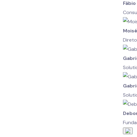
Fábio
Consu
Moisé
Diret
Gabri
Soluti
Gabri
Soluti
Debor
Fundad