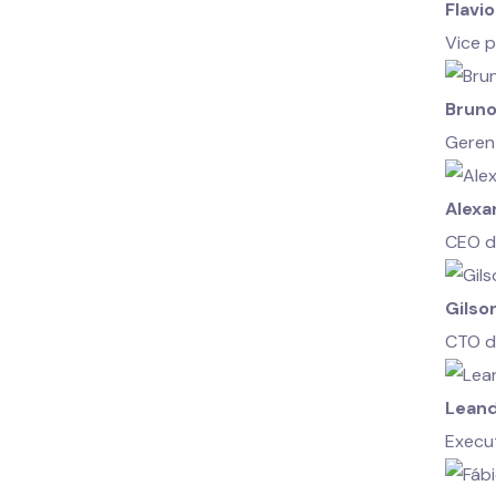
Flavi
Vice 
Bruno
Geren
Alexa
CEO d
Gilso
CTO d
Leand
Execu