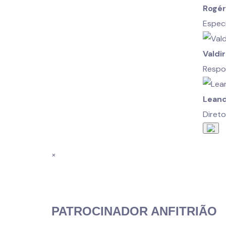
Rogér
Especi
Valdir
Respo
Leand
Direto
×
PATROCINADOR ANFITRIÃO