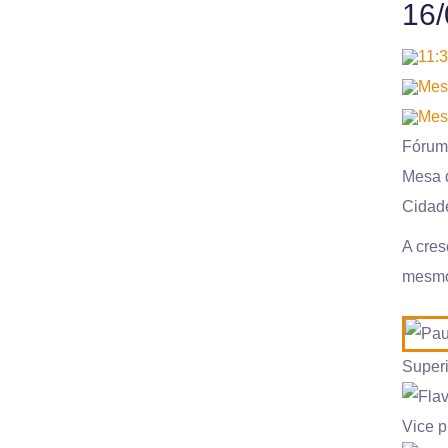
16/
11:3
Mesa
Mes
Fórum
Mesa d
Cidade
A cres
mesmo 
Superi
Vice 