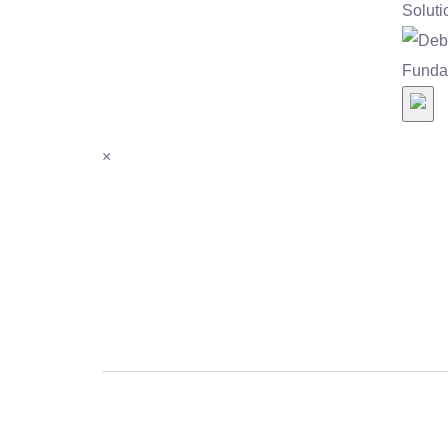
Soluti
Fundad
×