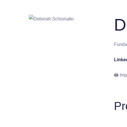
D
Fundad
Linke
🖨 Imp
Pr