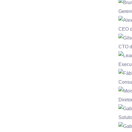
Gerent
CEO d
CTO d
Execut
Consu
Diret
Soluti