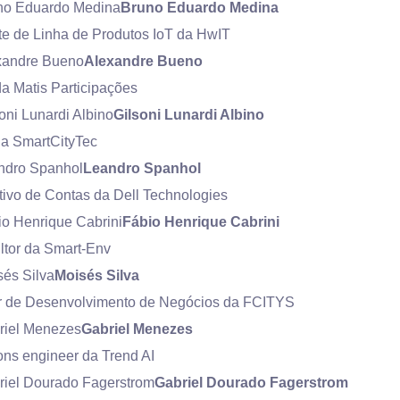
Bruno Eduardo Medina
e de Linha de Produtos IoT da HwIT
Alexandre Bueno
a Matis Participações
Gilsoni Lunardi Albino
a SmartCityTec
Leandro Spanhol
ivo de Contas da Dell Technologies
Fábio Henrique Cabrini
ltor da Smart-Env
Moisés Silva
or de Desenvolvimento de Negócios da FCITYS
Gabriel Menezes
ons engineer da Trend AI
Gabriel Dourado Fagerstrom